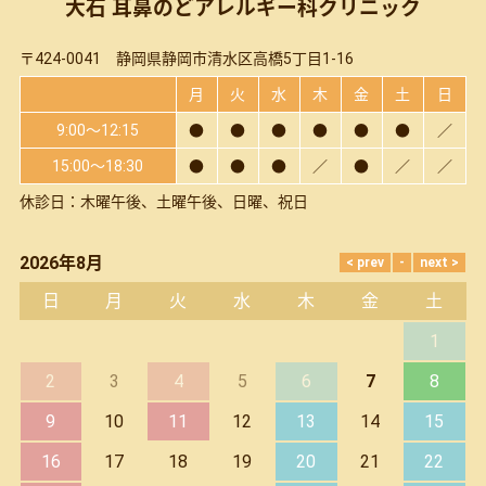
大石 耳鼻のどアレルギー科クリニック
〒424-0041 静岡県静岡市清水区高橋5丁目1-16
月
火
水
木
金
土
日
9:00～12:15
●
●
●
●
●
●
／
15:00～18:30
●
●
●
／
●
／
／
休診日：木曜午後、土曜午後、日曜、祝日
2026年8月
日
月
火
水
木
金
土
1
2
3
4
5
6
7
8
9
10
11
12
13
14
15
16
17
18
19
20
21
22