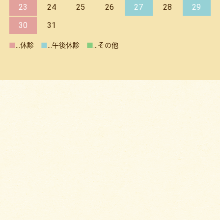
23
24
25
26
27
28
29
30
31
■
…休診
■
…午後休診
■
…その他